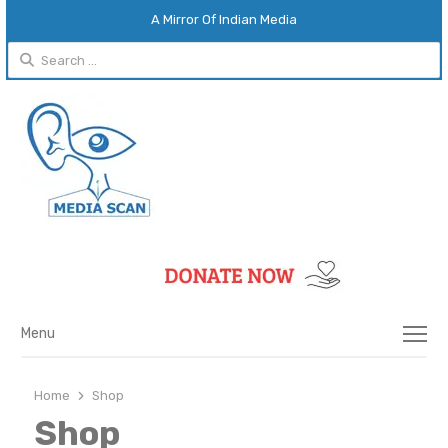
A Mirror Of Indian Media
Search
for:
Menu
Menu
Home
Shop
Shop