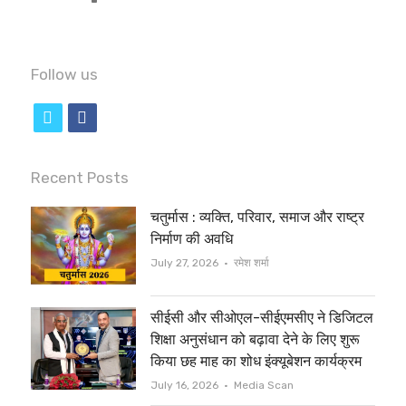
Follow us
t
f
w
a
i
c
Recent Posts
t
e
चतुर्मास : व्यक्ति, परिवार, समाज और राष्ट्र
t
b
निर्माण की अवधि
e
o
Author
July 27, 2026
रमेश शर्मा
r
o
सीईसी और सीओएल-सीईएमसीए ने डिजिटल
k
शिक्षा अनुसंधान को बढ़ावा देने के लिए शुरू
किया छह माह का शोध इंक्यूबेशन कार्यक्रम
Author
July 16, 2026
Media Scan