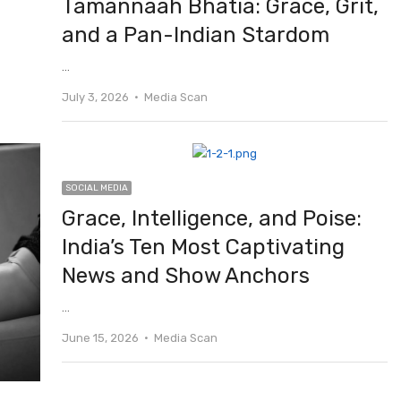
Tamannaah Bhatia: Grace, Grit,
and a Pan-Indian Stardom
…
Author
July 3, 2026
Media Scan
SOCIAL MEDIA
Grace, Intelligence, and Poise:
India’s Ten Most Captivating
News and Show Anchors
…
Author
June 15, 2026
Media Scan