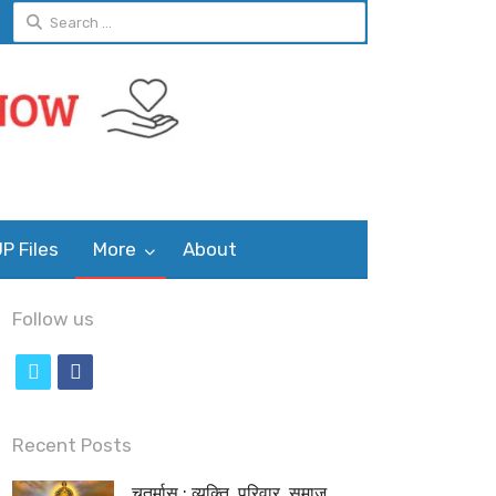
Search
for:
P Files
More
About
Follow us
t
f
w
a
i
c
Recent Posts
t
e
चतुर्मास : व्यक्ति, परिवार, समाज