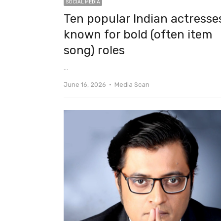
SOCIAL MEDIA
Ten popular Indian actresse
known for bold (often item
song) roles
…
Author
June 16, 2026
Media Scan