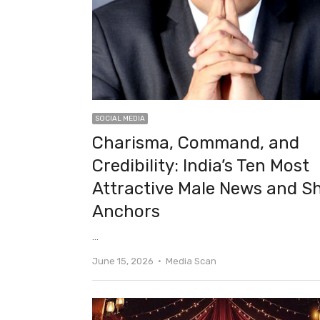
SOCIAL MEDIA
Charisma, Command, and
Credibility: India’s Ten Most
Attractive Male News and S
Anchors
…
Author
June 15, 2026
Media Scan