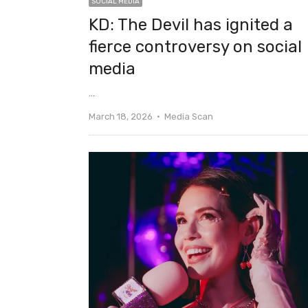
SOCIAL MEDIA
KD: The Devil has ignited a
fierce controversy on social
media
…
Author
March 18, 2026
Media Scan