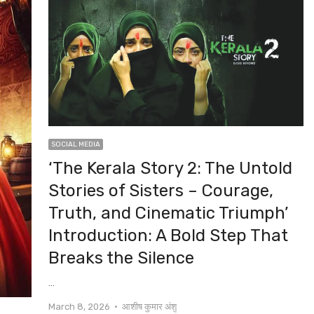
SOCIAL MEDIA
‘The Kerala Story 2: The Untold
Stories of Sisters – Courage,
Truth, and Cinematic Triumph’
Introduction: A Bold Step That
Breaks the Silence
…
Author
March 8, 2026
आशीष कुमार अंशु