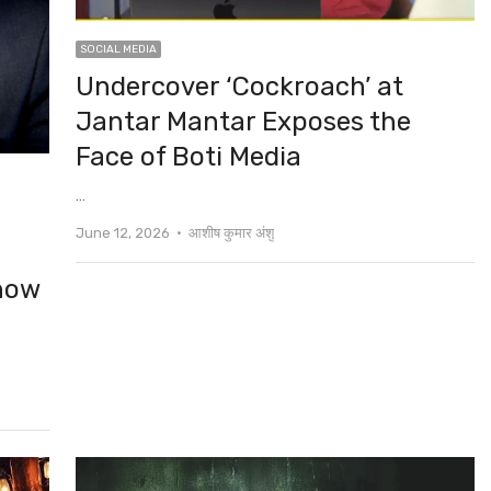
SOCIAL MEDIA
Undercover ‘Cockroach’ at
Jantar Mantar Exposes the
Face of Boti Media
…
Author
June 12, 2026
आशीष कुमार अंशु
how