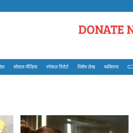
सिव
सोशल मीडिया
स्पेशल रिपोर्ट
विशेष लेख
व्यक्तित्व
CJ