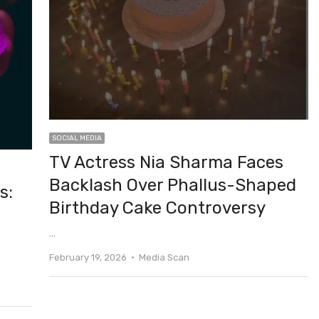
SOCIAL MEDIA
TV Actress Nia Sharma Faces
Backlash Over Phallus-Shaped
s:
Birthday Cake Controversy
…
Author
February 19, 2026
Media Scan