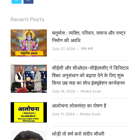
w
a
i
c
Recent Posts
t
e
चतुर्मास : व्यक्ति, परिवार, समाज और राष्ट्र
t
b
निर्माण की अवधि
e
o
Author
July 27, 2026
रमेश शर्मा
r
o
सीईसी और सीओएल-सीईएमसीए ने डिजिटल
k
शिक्षा अनुसंधान को बढ़ावा देने के लिए शुरू
किया छह माह का शोध इंक्यूबेशन कार्यक्रम
Author
July 16, 2026
Media Scan
आलोचना लोकतंत्र का पोषण है
Author
July 11, 2026
Media Scan
थोड़ी तो शर्म करो संदीप चौधरी