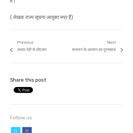
है।
( लेखक राज्य सूचना आयुक्त मप्र हैं)
Post
Previous
Next
Previous
Next
कसार देवी से लौटकर
सनातन के अपमान का दुस्साहस
navigation
post:
post:
Share this post
Follow us
t
f