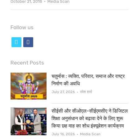
Author
October 21, 2018
Media Scan
Follow us
t
f
w
a
i
c
Recent Posts
t
e
चतुर्मास : व्यक्ति, परिवार, समाज और राष्ट्र
t
b
निर्माण की अवधि
e
o
Author
July 27, 2026
रमेश शर्मा
r
o
सीईसी और सीओएल-सीईएमसीए ने डिजिटल
k
शिक्षा अनुसंधान को बढ़ावा देने के लिए शुरू
किया छह माह का शोध इंक्यूबेशन कार्यक्रम
Author
July 16, 2026
Media Scan