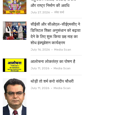
t
b
और राष्ट्र निर्माण की अवधि
e
o
Author
July 27, 2026
रमेश शर्मा
r
o
सीईसी और सीओएल-सीईएमसीए ने
k
डिजिटल शिक्षा अनुसंधान को बढ़ावा
देने के लिए शुरू किया छह माह का
शोध इंक्यूबेशन कार्यक्रम
Author
July 16, 2026
Media Scan
आलोचना लोकतंत्र का पोषण है
Author
July 11, 2026
Media Scan
थोड़ी तो शर्म करो संदीप चौधरी
Author
July 11, 2026
Media Scan