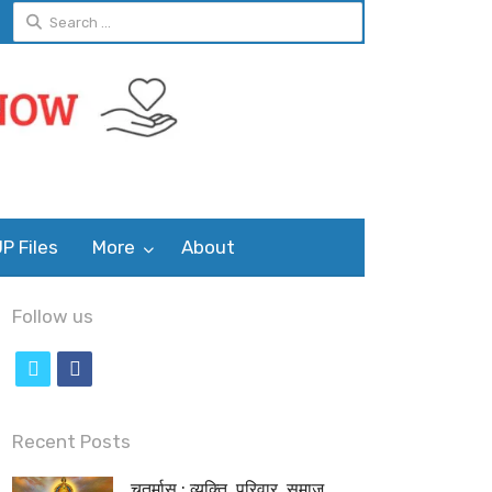
Search
for:
P Files
More
About
Follow us
t
f
w
a
i
c
Recent Posts
t
e
चतुर्मास : व्यक्ति, परिवार, समाज