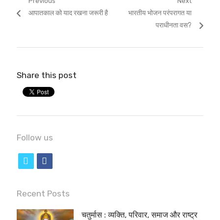
Post
Previous
Next
Previous
Next
आपातकाल को याद रखना जरूरी है
भारतीय भोजन परंपरागत या
navigation
post:
post:
पराधीनता वस?
Share this post
Follow us
t
f
w
a
i
c
Recent Posts
t
e
चतुर्मास : व्यक्ति, परिवार, समाज और राष्ट्र