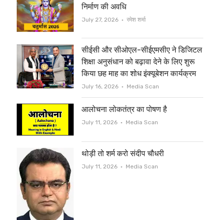
t
b
निर्माण की अवधि
e
o
Author
July 27, 2026
रमेश शर्मा
r
o
सीईसी और सीओएल-सीईएमसीए ने डिजिटल
k
शिक्षा अनुसंधान को बढ़ावा देने के लिए शुरू
किया छह माह का शोध इंक्यूबेशन कार्यक्रम
Author
July 16, 2026
Media Scan
आलोचना लोकतंत्र का पोषण है
Author
July 11, 2026
Media Scan
थोड़ी तो शर्म करो संदीप चौधरी
Author
July 11, 2026
Media Scan