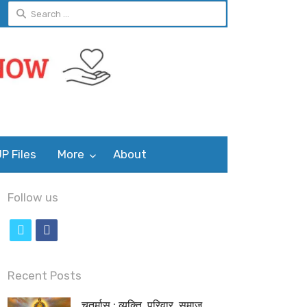
Search
for:
P Files
More
About
Follow us
t
f
w
a
i
c
Recent Posts
t
e
चतुर्मास : व्यक्ति, परिवार, समाज