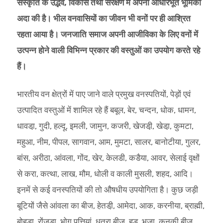
संस्कृति के उद्भव, विकास तथा संरक्षण में अपनी आधारभूत भूमिका
अदा की है। भील वनवासियों का जीवन भी वनों पर ही आश्रित
रहता आया है। जनजाति समाज अपनी आजीविका के लिए वनों में
उत्पन्न होने वाली विभिन्न प्रकार की वस्तुओं का उपयोग करते रहे
हैं।
भारतीय वन क्षेत्रों में पाए जाने वाले प्रमुख वनस्पतियों, पेड़ों एवं
उत्पादित वस्तुओं में शामिल रहे हैं बबूल, बेर, चन्दन, धोक, धामन,
धावडा़, गुदी, हल्दू, इमली, जामुन, कजरी, खेजडी़, खेडा़, कुमटा,
महुआ, नीम, पीपल, सागवान, आम, मुमटा, सालर, बानोटीया, गुलर,
बांस, अरीठा, आंवला, गोंद, खेर, केलडी, कडैया, आवर, सेलाई वृक्षों
से करा, कत्था, लाख, मौम, धोली व काली मुसली, शहद, आदि।
इनमें से कई वनस्पतियों की तो औषधीय उपयोगिता है। कुछ जड़ी
बूटियों जैसे आंवला का बीज, हेतडी़, आमेदा, आक, करनीया, ब्राह्मी,
बोहडा़, रोंजडा, भोग पत्तियां, धतुरा बीज, हड, भुजा, कनकी बीज,