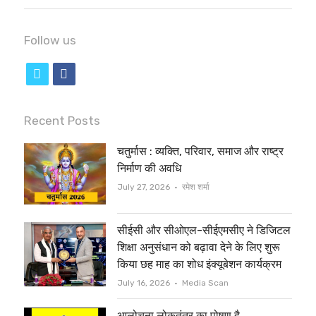
Follow us
t
f
w
a
i
c
Recent Posts
t
e
चतुर्मास : व्यक्ति, परिवार, समाज और राष्ट्र
t
b
निर्माण की अवधि
e
o
Author
July 27, 2026
रमेश शर्मा
r
o
सीईसी और सीओएल-सीईएमसीए ने डिजिटल
k
शिक्षा अनुसंधान को बढ़ावा देने के लिए शुरू
किया छह माह का शोध इंक्यूबेशन कार्यक्रम
Author
July 16, 2026
Media Scan
आलोचना लोकतंत्र का पोषण है