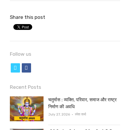
Share this post
Follow us
t
f
w
a
i
c
Recent Posts
t
e
चतुर्मास : व्यक्ति, परिवार, समाज और राष्ट्र
t
b
निर्माण की अवधि
e
o
Author
July 27, 2026
रमेश शर्मा
r
o