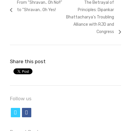
Previous
Next
From “Shravan.. Oh No!!”
The Betrayal of
navigation
post:
post:
to “Shravan.. Oh Yes!
Principles: Dipankar
Bhattacharya’s Troubling
Alliance with RJD and
Congress
Share this post
Follow us
t
f
w
a
i
c