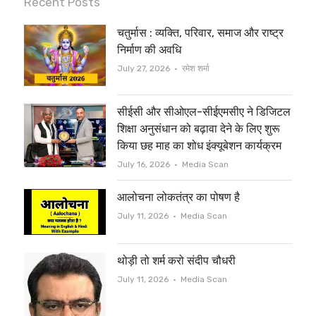
Recent Posts
t
e
चतुर्मास : व्यक्ति, परिवार, समाज और राष्ट्र
t
b
निर्माण की अवधि
e
o
Author
July 27, 2026
रमेश शर्मा
r
o
सीईसी और सीओएल-सीईएमसीए ने डिजिटल
k
शिक्षा अनुसंधान को बढ़ावा देने के लिए शुरू
किया छह माह का शोध इंक्यूबेशन कार्यक्रम
Author
July 16, 2026
Media Scan
आलोचना लोकतंत्र का पोषण है
Author
July 11, 2026
Media Scan
थोड़ी तो शर्म करो संदीप चौधरी
Author
July 11, 2026
Media Scan