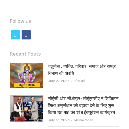
Follow us
t
f
w
a
i
c
Recent Posts
t
e
चतुर्मास : व्यक्ति, परिवार, समाज और राष्ट्र
t
b
निर्माण की अवधि
e
o
Author
July 27, 2026
रमेश शर्मा
r
o
सीईसी और सीओएल-सीईएमसीए ने डिजिटल
k
शिक्षा अनुसंधान को बढ़ावा देने के लिए शुरू
किया छह माह का शोध इंक्यूबेशन कार्यक्रम
Author
July 16, 2026
Media Scan