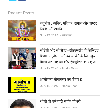
w
a
i
c
Recent Posts
t
e
चतुर्मास : व्यक्ति, परिवार, समाज और राष्ट्र
t
b
निर्माण की अवधि
e
o
Author
July 27, 2026
रमेश शर्मा
r
o
सीईसी और सीओएल-सीईएमसीए ने डिजिटल
k
शिक्षा अनुसंधान को बढ़ावा देने के लिए शुरू
किया छह माह का शोध इंक्यूबेशन कार्यक्रम
Author
July 16, 2026
Media Scan
आलोचना लोकतंत्र का पोषण है
Author
July 11, 2026
Media Scan
थोड़ी तो शर्म करो संदीप चौधरी
Author
July 11, 2026
Media Scan