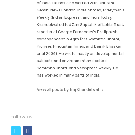
of India. He has also worked with UNI, NPA,
Gemini News London, India Abroad, Everyman's
Weekly (Indian Express), and India Today.
Khandelwal edited Jan Saptahik of Lohia Trust,
reporter of George Fernandes's Pratipaksh,
correspondent in Agra for Swatantra Bharat,
Pioneer, Hindustan Times, and Dainik Bhaskar
until 2004). He wrote mostly on developmental
subjects and environment and edited
Samiksha Bharti, and Newspress Weekly. He
has worked in many parts of India.
View all posts by Brij Khandelwal
→
Follow us
t
f