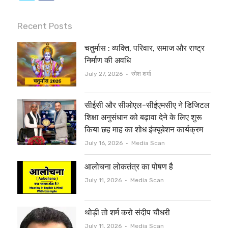
w
a
i
c
Recent Posts
t
e
चतुर्मास : व्यक्ति, परिवार, समाज और राष्ट्र
t
b
निर्माण की अवधि
e
o
Author
July 27, 2026
रमेश शर्मा
r
o
सीईसी और सीओएल-सीईएमसीए ने डिजिटल
k
शिक्षा अनुसंधान को बढ़ावा देने के लिए शुरू
किया छह माह का शोध इंक्यूबेशन कार्यक्रम
Author
July 16, 2026
Media Scan
आलोचना लोकतंत्र का पोषण है
Author
July 11, 2026
Media Scan
थोड़ी तो शर्म करो संदीप चौधरी
Author
July 11, 2026
Media Scan