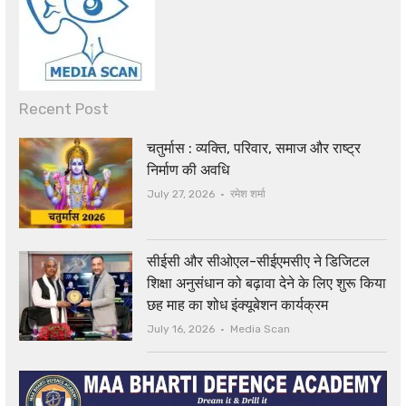
Recent Post
चतुर्मास : व्यक्ति, परिवार, समाज और राष्ट्र
निर्माण की अवधि
Author
July 27, 2026
रमेश शर्मा
सीईसी और सीओएल-सीईएमसीए ने डिजिटल
शिक्षा अनुसंधान को बढ़ावा देने के लिए शुरू किया
छह माह का शोध इंक्यूबेशन कार्यक्रम
Author
July 16, 2026
Media Scan