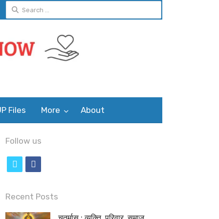
Search
for:
P Files
More
About
Follow us
t
f
w
a
i
c
Recent Posts
t
e
चतुर्मास : व्यक्ति, परिवार, समाज