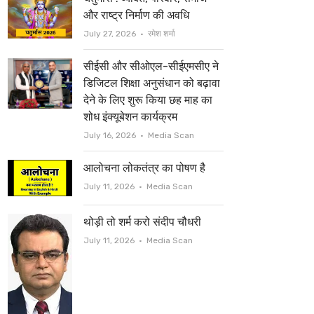
t
b
और राष्ट्र निर्माण की अवधि
e
o
Author
July 27, 2026
रमेश शर्मा
r
o
सीईसी और सीओएल-सीईएमसीए ने
k
डिजिटल शिक्षा अनुसंधान को बढ़ावा
देने के लिए शुरू किया छह माह का
शोध इंक्यूबेशन कार्यक्रम
Author
July 16, 2026
Media Scan
आलोचना लोकतंत्र का पोषण है
Author
July 11, 2026
Media Scan
थोड़ी तो शर्म करो संदीप चौधरी
Author
July 11, 2026
Media Scan