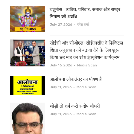
t
e
चतुर्मास : व्यक्ति, परिवार, समाज और राष्ट्र
t
b
निर्माण की अवधि
e
o
Author
July 27, 2026
रमेश शर्मा
r
o
सीईसी और सीओएल-सीईएमसीए ने डिजिटल
k
शिक्षा अनुसंधान को बढ़ावा देने के लिए शुरू
किया छह माह का शोध इंक्यूबेशन कार्यक्रम
Author
July 16, 2026
Media Scan
आलोचना लोकतंत्र का पोषण है
Author
July 11, 2026
Media Scan
थोड़ी तो शर्म करो संदीप चौधरी
Author
July 11, 2026
Media Scan