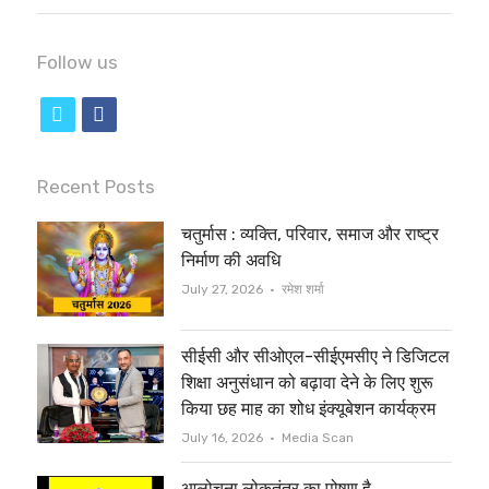
Follow us
t
f
w
a
i
c
Recent Posts
t
e
चतुर्मास : व्यक्ति, परिवार, समाज और राष्ट्र
t
b
निर्माण की अवधि
e
o
Author
July 27, 2026
रमेश शर्मा
r
o
सीईसी और सीओएल-सीईएमसीए ने डिजिटल
k
शिक्षा अनुसंधान को बढ़ावा देने के लिए शुरू
किया छह माह का शोध इंक्यूबेशन कार्यक्रम
Author
July 16, 2026
Media Scan
आलोचना लोकतंत्र का पोषण है