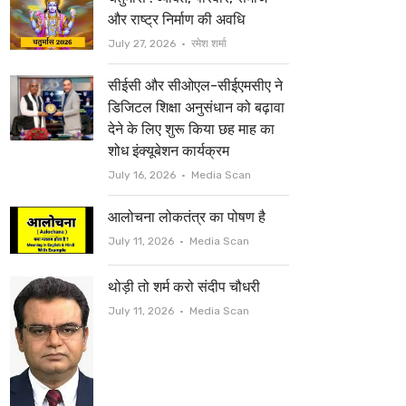
t
b
और राष्ट्र निर्माण की अवधि
e
o
Author
July 27, 2026
रमेश शर्मा
r
o
सीईसी और सीओएल-सीईएमसीए ने
k
डिजिटल शिक्षा अनुसंधान को बढ़ावा
देने के लिए शुरू किया छह माह का
शोध इंक्यूबेशन कार्यक्रम
Author
July 16, 2026
Media Scan
आलोचना लोकतंत्र का पोषण है
Author
July 11, 2026
Media Scan
थोड़ी तो शर्म करो संदीप चौधरी
Author
July 11, 2026
Media Scan