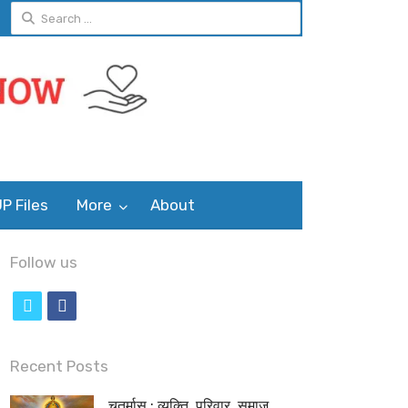
Search
for:
P Files
More
About
Follow us
t
f
w
a
i
c
Recent Posts
t
e
चतुर्मास : व्यक्ति, परिवार, समाज