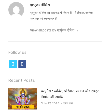
मृत्युंजय दीक्षित
मृत्युंजय दीक्षित का लखनऊ में निवास है। वे लेखक, स्वतंत्र
पत्रकार एवं स्तम्भकार हैं
View all posts by मृत्युंजय दीक्षित
→
Follow us
t
f
w
a
i
c
Recent Posts
t
e
चतुर्मास : व्यक्ति, परिवार, समाज और राष्ट्र
t
b
निर्माण की अवधि
e
o
Author
July 27, 2026
रमेश शर्मा