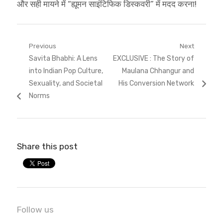
और सही मायने में “ह्यूमन साइंटिफिक डिस्कवरी” में मदद करना!
Post
Previous
Next
Previous
Next
Savita Bhabhi: A Lens
EXCLUSIVE : The Story of
navigation
post:
post:
into Indian Pop Culture,
Maulana Chhangur and
Sexuality, and Societal
His Conversion Network
Norms
Share this post
Follow us