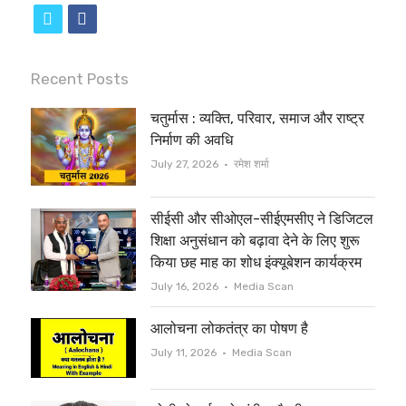
t
f
w
a
i
c
Recent Posts
t
e
चतुर्मास : व्यक्ति, परिवार, समाज और राष्ट्र
t
b
निर्माण की अवधि
e
o
Author
July 27, 2026
रमेश शर्मा
r
o
सीईसी और सीओएल-सीईएमसीए ने डिजिटल
k
शिक्षा अनुसंधान को बढ़ावा देने के लिए शुरू
किया छह माह का शोध इंक्यूबेशन कार्यक्रम
Author
July 16, 2026
Media Scan
आलोचना लोकतंत्र का पोषण है
Author
July 11, 2026
Media Scan