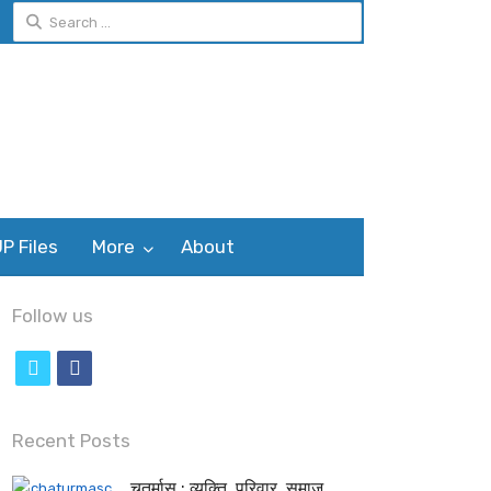
P Files
More
About
Follow us
t
f
w
a
i
c
Recent Posts
t
e
चतुर्मास : व्यक्ति, परिवार, समाज