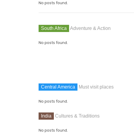
No posts found.
South Africa
Adventure & Action
No posts found.
Central America
Must visit places
No posts found.
India
Cultures & Traditions
No posts found.