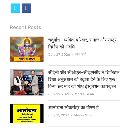
t
f
w
a
i
c
Recent Posts
t
e
चतुर्मास : व्यक्ति, परिवार, समाज और राष्ट्र
t
b
निर्माण की अवधि
e
o
Author
July 27, 2026
रमेश शर्मा
r
o
सीईसी और सीओएल-सीईएमसीए ने डिजिटल
k
शिक्षा अनुसंधान को बढ़ावा देने के लिए शुरू
किया छह माह का शोध इंक्यूबेशन कार्यक्रम
Author
July 16, 2026
Media Scan
आलोचना लोकतंत्र का पोषण है
Author
July 11, 2026
Media Scan