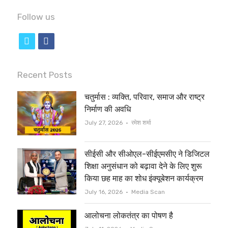
Follow us
t
f
w
a
i
c
Recent Posts
t
e
चतुर्मास : व्यक्ति, परिवार, समाज और राष्ट्र
t
b
निर्माण की अवधि
e
o
Author
July 27, 2026
रमेश शर्मा
r
o
सीईसी और सीओएल-सीईएमसीए ने डिजिटल
k
शिक्षा अनुसंधान को बढ़ावा देने के लिए शुरू
किया छह माह का शोध इंक्यूबेशन कार्यक्रम
Author
July 16, 2026
Media Scan
आलोचना लोकतंत्र का पोषण है