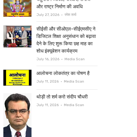
t
b
और राष्ट्र निर्माण की अवधि
e
o
Author
July 27, 2026
रमेश शर्मा
r
o
सीईसी और सीओएल-सीईएमसीए ने
k
डिजिटल शिक्षा अनुसंधान को बढ़ावा
देने के लिए शुरू किया छह माह का
शोध इंक्यूबेशन कार्यक्रम
Author
July 16, 2026
Media Scan
आलोचना लोकतंत्र का पोषण है
Author
July 11, 2026
Media Scan
थोड़ी तो शर्म करो संदीप चौधरी
Author
July 11, 2026
Media Scan