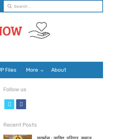
Search
for:
P Files
More
About
Follow us
t
f
w
a
i
c
Recent Posts
t
e
चतुर्मास : व्यक्ति, परिवार, समाज