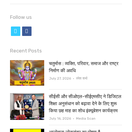
Follow us
t
f
w
a
i
c
Recent Posts
t
e
चतुर्मास : व्यक्ति, परिवार, समाज और राष्ट्र
t
b
निर्माण की अवधि
e
o
Author
July 27, 2026
रमेश शर्मा
r
o
सीईसी और सीओएल-सीईएमसीए ने डिजिटल
k
शिक्षा अनुसंधान को बढ़ावा देने के लिए शुरू
किया छह माह का शोध इंक्यूबेशन कार्यक्रम
Author
July 16, 2026
Media Scan