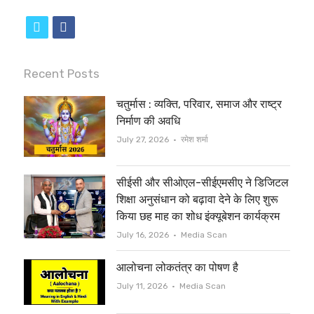
t
f
w
a
i
c
Recent Posts
t
e
चतुर्मास : व्यक्ति, परिवार, समाज और राष्ट्र
t
b
निर्माण की अवधि
e
o
Author
July 27, 2026
रमेश शर्मा
r
o
सीईसी और सीओएल-सीईएमसीए ने डिजिटल
k
शिक्षा अनुसंधान को बढ़ावा देने के लिए शुरू
किया छह माह का शोध इंक्यूबेशन कार्यक्रम
Author
July 16, 2026
Media Scan
आलोचना लोकतंत्र का पोषण है
Author
July 11, 2026
Media Scan