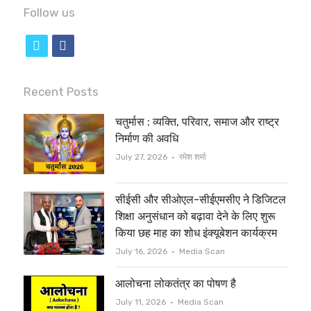
Follow us
t
f
w
a
i
c
Recent Posts
t
e
चतुर्मास : व्यक्ति, परिवार, समाज और राष्ट्र
t
b
निर्माण की अवधि
e
o
Author
July 27, 2026
रमेश शर्मा
r
o
सीईसी और सीओएल-सीईएमसीए ने डिजिटल
k
शिक्षा अनुसंधान को बढ़ावा देने के लिए शुरू
किया छह माह का शोध इंक्यूबेशन कार्यक्रम
Author
July 16, 2026
Media Scan
आलोचना लोकतंत्र का पोषण है
Author
July 11, 2026
Media Scan