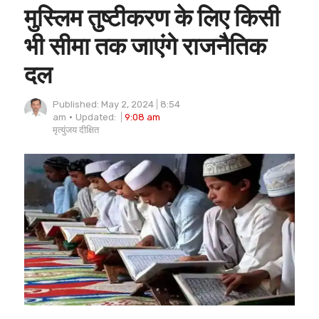
मुस्लिम तुष्टीकरण के लिए किसी
भी सीमा तक जाएंगे राजनैतिक
दल
Published:
May 2, 2024
8:54
am
Updated:
9:08 am
Author
मृत्युंजय दीक्षित