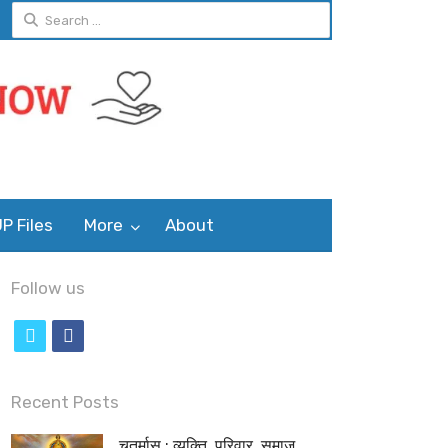
Search
for:
P Files
More
About
Follow us
t
f
w
a
i
c
Recent Posts
t
e
चतुर्मास : व्यक्ति, परिवार, समाज