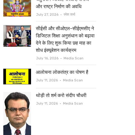
t
b
और राष्ट्र निर्माण की अवधि
e
o
Author
July 27, 2026
रमेश शर्मा
r
o
सीईसी और सीओएल-सीईएमसीए ने
k
डिजिटल शिक्षा अनुसंधान को बढ़ावा
देने के लिए शुरू किया छह माह का
शोध इंक्यूबेशन कार्यक्रम
Author
July 16, 2026
Media Scan
आलोचना लोकतंत्र का पोषण है
Author
July 11, 2026
Media Scan
थोड़ी तो शर्म करो संदीप चौधरी
Author
July 11, 2026
Media Scan