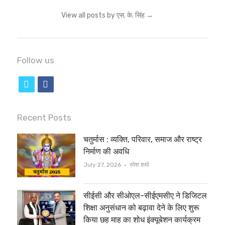
View all posts by एस. के. सिंह
→
Follow us
t
f
w
a
i
c
Recent Posts
t
e
चतुर्मास : व्यक्ति, परिवार, समाज और राष्ट्र
t
b
निर्माण की अवधि
e
o
Author
July 27, 2026
रमेश शर्मा
r
o
सीईसी और सीओएल-सीईएमसीए ने डिजिटल
k
शिक्षा अनुसंधान को बढ़ावा देने के लिए शुरू
किया छह माह का शोध इंक्यूबेशन कार्यक्रम