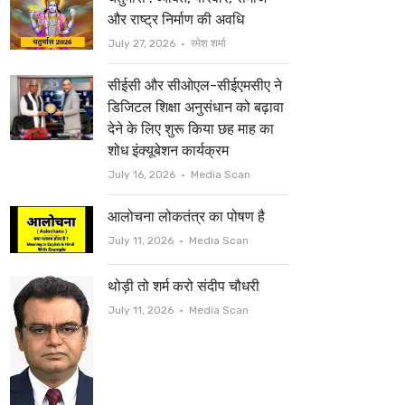
t
b
और राष्ट्र निर्माण की अवधि
e
o
Author
July 27, 2026
रमेश शर्मा
r
o
सीईसी और सीओएल-सीईएमसीए ने
k
डिजिटल शिक्षा अनुसंधान को बढ़ावा
देने के लिए शुरू किया छह माह का
शोध इंक्यूबेशन कार्यक्रम
Author
July 16, 2026
Media Scan
आलोचना लोकतंत्र का पोषण है
Author
July 11, 2026
Media Scan
थोड़ी तो शर्म करो संदीप चौधरी
Author
July 11, 2026
Media Scan