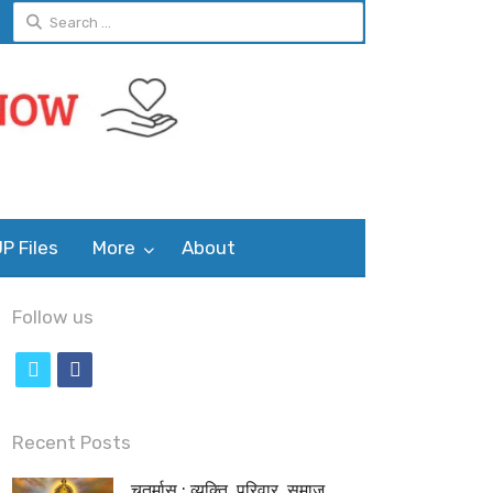
Search
for:
P Files
More
About
Follow us
t
f
w
a
i
c
Recent Posts
t
e
चतुर्मास : व्यक्ति, परिवार, समाज