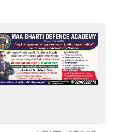
Privacy Policy
|
Contact Us
|
About