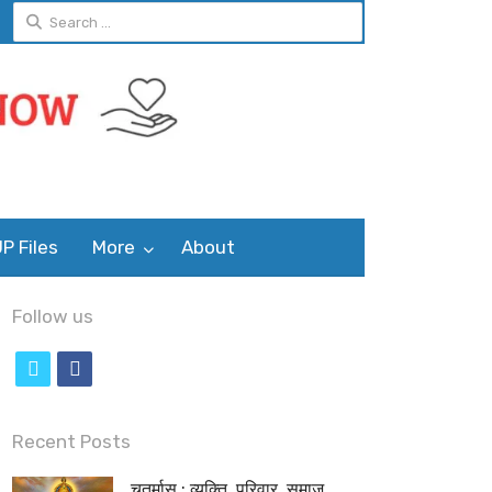
Search
for:
P Files
More
About
Follow us
t
f
w
a
i
c
Recent Posts
t
e
चतुर्मास : व्यक्ति, परिवार, समाज