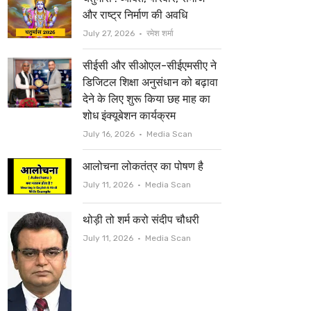
t
b
और राष्ट्र निर्माण की अवधि
e
o
Author
July 27, 2026
रमेश शर्मा
r
o
सीईसी और सीओएल-सीईएमसीए ने
k
डिजिटल शिक्षा अनुसंधान को बढ़ावा
देने के लिए शुरू किया छह माह का
शोध इंक्यूबेशन कार्यक्रम
Author
July 16, 2026
Media Scan
आलोचना लोकतंत्र का पोषण है
Author
July 11, 2026
Media Scan
थोड़ी तो शर्म करो संदीप चौधरी
Author
July 11, 2026
Media Scan