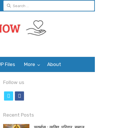
Search
for:
P Files
More
About
Follow us
t
f
w
a
i
c
Recent Posts
t
e
चतुर्मास : व्यक्ति, परिवार, समाज