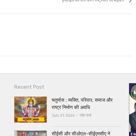
इस्राइल का दौरा करेंगे राष्‍ट्रपति जो बाइडेन
post:
Recent Post
चतुर्मास : व्यक्ति, परिवार, समाज और
राष्ट्र निर्माण की अवधि
Author
July 27, 2026
रमेश शर्मा
सीईसी और सीओएल-सीईएमसीए ने