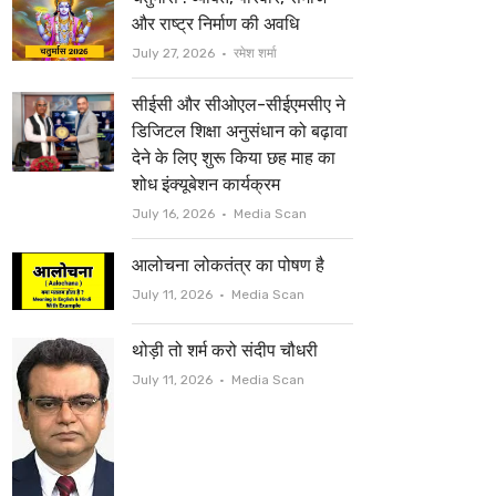
t
b
और राष्ट्र निर्माण की अवधि
e
o
Author
July 27, 2026
रमेश शर्मा
r
o
सीईसी और सीओएल-सीईएमसीए ने
k
डिजिटल शिक्षा अनुसंधान को बढ़ावा
देने के लिए शुरू किया छह माह का
शोध इंक्यूबेशन कार्यक्रम
Author
July 16, 2026
Media Scan
आलोचना लोकतंत्र का पोषण है
Author
July 11, 2026
Media Scan
थोड़ी तो शर्म करो संदीप चौधरी
Author
July 11, 2026
Media Scan