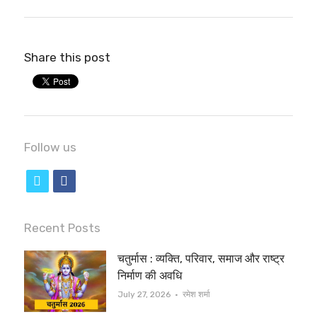
Share this post
Follow us
t
f
w
a
i
c
Recent Posts
t
e
चतुर्मास : व्यक्ति, परिवार, समाज और राष्ट्र
t
b
निर्माण की अवधि
e
o
Author
July 27, 2026
रमेश शर्मा
r
o