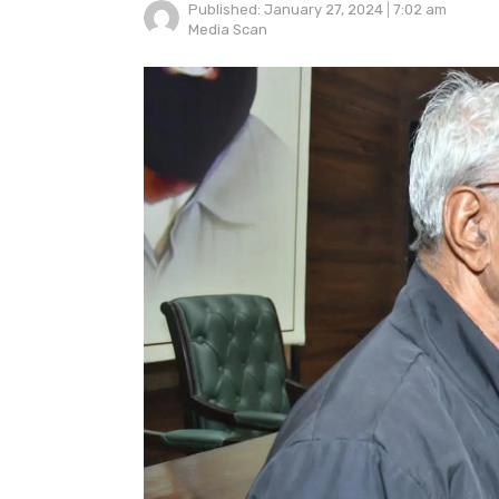
Published:
January 27, 2024
7:02 am
Author
Media Scan