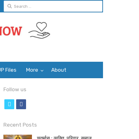
Search
for:
P Files
More
About
Follow us
t
f
w
a
i
c
Recent Posts
t
e
चतुर्मास : व्यक्ति, परिवार, समाज