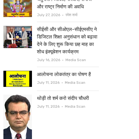
t
b
और राष्ट्र निर्माण की अवधि
e
o
Author
July 27, 2026
रमेश शर्मा
r
o
सीईसी और सीओएल-सीईएमसीए ने
k
डिजिटल शिक्षा अनुसंधान को बढ़ावा
देने के लिए शुरू किया छह माह का
शोध इंक्यूबेशन कार्यक्रम
Author
July 16, 2026
Media Scan
आलोचना लोकतंत्र का पोषण है
Author
July 11, 2026
Media Scan
थोड़ी तो शर्म करो संदीप चौधरी
Author
July 11, 2026
Media Scan