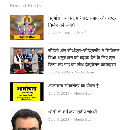
i
c
Recent Posts
t
e
चतुर्मास : व्यक्ति, परिवार, समाज और राष्ट्र
t
b
निर्माण की अवधि
e
o
Author
July 27, 2026
रमेश शर्मा
r
o
सीईसी और सीओएल-सीईएमसीए ने डिजिटल
k
शिक्षा अनुसंधान को बढ़ावा देने के लिए शुरू
किया छह माह का शोध इंक्यूबेशन कार्यक्रम
Author
July 16, 2026
Media Scan
आलोचना लोकतंत्र का पोषण है
Author
July 11, 2026
Media Scan
थोड़ी तो शर्म करो संदीप चौधरी
Author
July 11, 2026
Media Scan