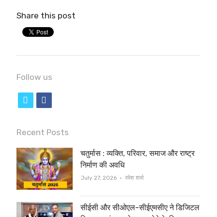
Share this post
Follow us
t
f
w
a
i
c
Recent Posts
t
e
चतुर्मास : व्यक्ति, परिवार, समाज और राष्ट्र
t
b
निर्माण की अवधि
e
o
Author
July 27, 2026
रमेश शर्मा
r
o
सीईसी और सीओएल-सीईएमसीए ने डिजिटल
k