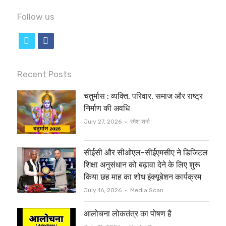
Follow us
t
f
w
a
i
c
Recent Posts
t
e
चतुर्मास : व्यक्ति, परिवार, समाज और राष्ट्र
t
b
निर्माण की अवधि
e
o
Author
July 27, 2026
रमेश शर्मा
r
o
सीईसी और सीओएल-सीईएमसीए ने डिजिटल
k
शिक्षा अनुसंधान को बढ़ावा देने के लिए शुरू
किया छह माह का शोध इंक्यूबेशन कार्यक्रम
Author
July 16, 2026
Media Scan
आलोचना लोकतंत्र का पोषण है