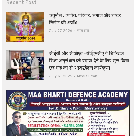
Recent Post
चतुर्मास : व्यक्ति, परिवार, समाज और राष्ट्र
निर्माण की अवधि
Author
July 27, 2026
रमेश शर्मा
सीईसी और सीओएल-सीईएमसीए ने डिजिटल
शिक्षा अनुसंधान को बढ़ावा देने के लिए शुरू किया
छह माह का शोध इंक्यूबेशन कार्यक्रम
Author
July 16, 2026
Media Scan