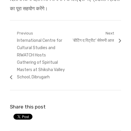
का पूरा सहयोग करेंगे।
Post
Previous
Next
Previous
Next
International Centre for
‘बीटिंग द रिट्रीट’ सेरेमनी आज
navigation
post:
post:
Cultural Studies and
RIWATCH Hosts
Gathering of Spiritual
Masters at Shiksha Valley
School, Dibrugarh
Share this post