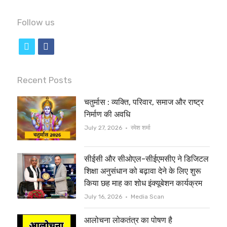
Follow us
t
f
w
a
i
c
Recent Posts
t
e
चतुर्मास : व्यक्ति, परिवार, समाज और राष्ट्र
t
b
निर्माण की अवधि
e
o
Author
July 27, 2026
रमेश शर्मा
r
o
सीईसी और सीओएल-सीईएमसीए ने डिजिटल
k
शिक्षा अनुसंधान को बढ़ावा देने के लिए शुरू
किया छह माह का शोध इंक्यूबेशन कार्यक्रम
Author
July 16, 2026
Media Scan
आलोचना लोकतंत्र का पोषण है