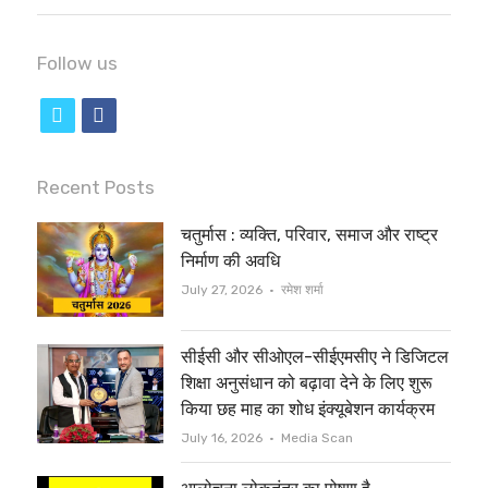
Follow us
t
f
w
a
i
c
Recent Posts
t
e
चतुर्मास : व्यक्ति, परिवार, समाज और राष्ट्र
t
b
निर्माण की अवधि
e
o
Author
July 27, 2026
रमेश शर्मा
r
o
सीईसी और सीओएल-सीईएमसीए ने डिजिटल
k
शिक्षा अनुसंधान को बढ़ावा देने के लिए शुरू
किया छह माह का शोध इंक्यूबेशन कार्यक्रम
Author
July 16, 2026
Media Scan