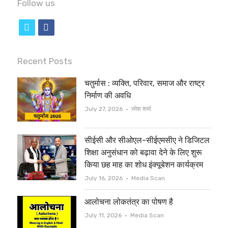
Follow us
t
f
w
a
i
c
Recent Posts
t
e
चतुर्मास : व्यक्ति, परिवार, समाज और राष्ट्र
t
b
निर्माण की अवधि
e
o
Author
July 27, 2026
रमेश शर्मा
r
o
सीईसी और सीओएल-सीईएमसीए ने डिजिटल
k
शिक्षा अनुसंधान को बढ़ावा देने के लिए शुरू
किया छह माह का शोध इंक्यूबेशन कार्यक्रम
Author
July 16, 2026
Media Scan
आलोचना लोकतंत्र का पोषण है
Author
July 11, 2026
Media Scan