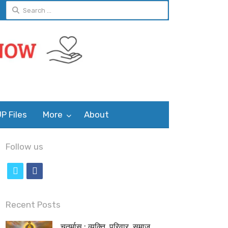
Search
for:
P Files
More
About
Follow us
t
f
w
a
i
c
Recent Posts
t
e
चतुर्मास : व्यक्ति, परिवार, समाज