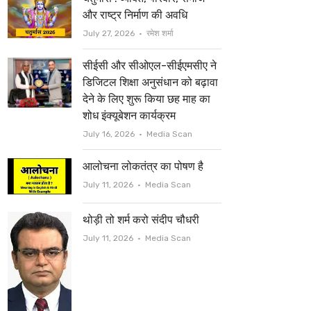
t
b
और राष्ट्र निर्माण की अवधि
e
o
Author
July 27, 2026
रमेश शर्मा
r
o
सीईसी और सीओएल-सीईएमसीए ने
k
डिजिटल शिक्षा अनुसंधान को बढ़ावा
देने के लिए शुरू किया छह माह का
शोध इंक्यूबेशन कार्यक्रम
Author
July 16, 2026
Media Scan
आलोचना लोकतंत्र का पोषण है
Author
July 11, 2026
Media Scan
थोड़ी तो शर्म करो संदीप चौधरी
Author
July 11, 2026
Media Scan