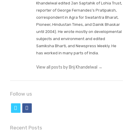
Khandelwal edited Jan Saptahik of Lohia Trust,
reporter of George Fernandes's Pratipaksh,
correspondent in Agra for Swatantra Bharat,
Pioneer, Hindustan Times, and Dainik Bhaskar
until 2004). He wrote mostly on developmental
subjects and environment and edited
Samiksha Bharti, and Newspress Weekly. He
has worked in many parts of India.
View all posts by Brij Khandelwal
→
Follow us
t
f
w
a
i
c
Recent Posts