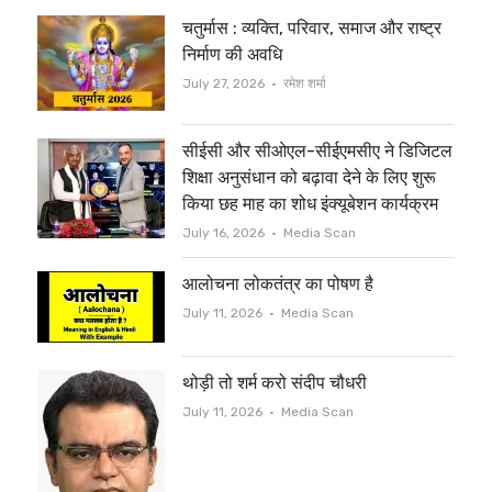
t
e
चतुर्मास : व्यक्ति, परिवार, समाज और राष्ट्र
t
b
निर्माण की अवधि
e
o
Author
July 27, 2026
रमेश शर्मा
r
o
सीईसी और सीओएल-सीईएमसीए ने डिजिटल
k
शिक्षा अनुसंधान को बढ़ावा देने के लिए शुरू
किया छह माह का शोध इंक्यूबेशन कार्यक्रम
Author
July 16, 2026
Media Scan
आलोचना लोकतंत्र का पोषण है
Author
July 11, 2026
Media Scan
थोड़ी तो शर्म करो संदीप चौधरी
Author
July 11, 2026
Media Scan