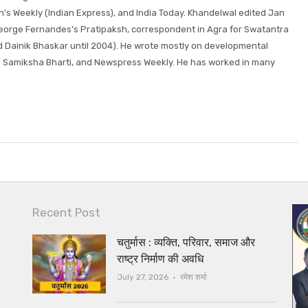
s Weekly (Indian Express), and India Today. Khandelwal edited Jan
 George Fernandes's Pratipaksh, correspondent in Agra for Swatantra
d Dainik Bhaskar until 2004). He wrote mostly on developmental
 Samiksha Bharti, and Newspress Weekly. He has worked in many
Recent Post
चतुर्मास : व्यक्ति, परिवार, समाज और
राष्ट्र निर्माण की अवधि
Author
July 27, 2026
रमेश शर्मा