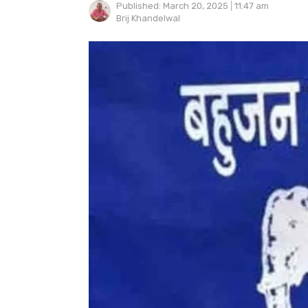
Published:
March 20, 2025
11:47 am
Author
Brij Khandelwal