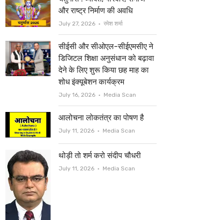
t
b
और राष्ट्र निर्माण की अवधि
e
o
Author
July 27, 2026
रमेश शर्मा
r
o
सीईसी और सीओएल-सीईएमसीए ने
k
डिजिटल शिक्षा अनुसंधान को बढ़ावा
देने के लिए शुरू किया छह माह का
शोध इंक्यूबेशन कार्यक्रम
Author
July 16, 2026
Media Scan
आलोचना लोकतंत्र का पोषण है
Author
July 11, 2026
Media Scan
थोड़ी तो शर्म करो संदीप चौधरी
Author
July 11, 2026
Media Scan