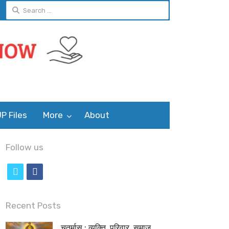
Search
for:
P Files
More
About
Follow us
t
f
w
a
i
c
Recent Posts
t
e
चतुर्मास : व्यक्ति, परिवार, समाज