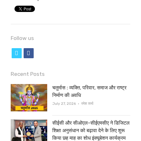
Follow us
t
f
w
a
i
c
Recent Posts
t
e
चतुर्मास : व्यक्ति, परिवार, समाज और राष्ट्र
t
b
निर्माण की अवधि
e
o
Author
July 27, 2026
रमेश शर्मा
r
o
सीईसी और सीओएल-सीईएमसीए ने डिजिटल
k
शिक्षा अनुसंधान को बढ़ावा देने के लिए शुरू
किया छह माह का शोध इंक्यूबेशन कार्यक्रम