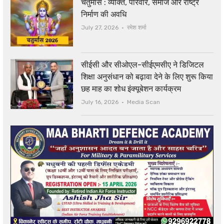
चतुर्मास : व्यक्ति, परिवार, समाज और राष्ट्र
निर्माण की अवधि
Author
July 27, 2026
रमेश शर्मा
सीईसी और सीओएल-सीईएमसीए ने डिजिटल
शिक्षा अनुसंधान को बढ़ावा देने के लिए शुरू किया
छह माह का शोध इंक्यूबेशन कार्यक्रम
Author
July 16, 2026
Media Scan