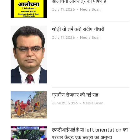
आलोचना लोकतंत्र का पोषण है
Author
July 11, 2026
Media Scan
थोड़ी तो शर्म करो संदीप चौधरी
Author
July 11, 2026
Media Scan
ग्रामीण रोजगार की नई राह
Author
June 25, 2026
Media Scan
एफटीआईआई है या left orientation का
प्रचार केंद्र: एक छात्रा का अनुभव