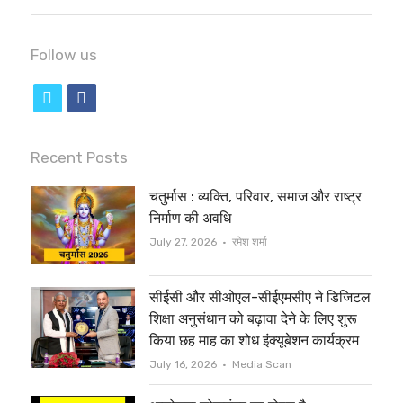
Follow us
t
f
w
a
i
c
Recent Posts
t
e
चतुर्मास : व्यक्ति, परिवार, समाज और राष्ट्र
t
b
निर्माण की अवधि
e
o
Author
July 27, 2026
रमेश शर्मा
r
o
सीईसी और सीओएल-सीईएमसीए ने डिजिटल
k
शिक्षा अनुसंधान को बढ़ावा देने के लिए शुरू
किया छह माह का शोध इंक्यूबेशन कार्यक्रम
Author
July 16, 2026
Media Scan