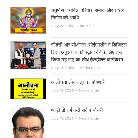
t
e
चतुर्मास : व्यक्ति, परिवार, समाज और राष्ट्र
t
b
निर्माण की अवधि
e
o
Author
July 27, 2026
रमेश शर्मा
r
o
सीईसी और सीओएल-सीईएमसीए ने डिजिटल
k
शिक्षा अनुसंधान को बढ़ावा देने के लिए शुरू
किया छह माह का शोध इंक्यूबेशन कार्यक्रम
Author
July 16, 2026
Media Scan
आलोचना लोकतंत्र का पोषण है
Author
July 11, 2026
Media Scan
थोड़ी तो शर्म करो संदीप चौधरी
Author
July 11, 2026
Media Scan