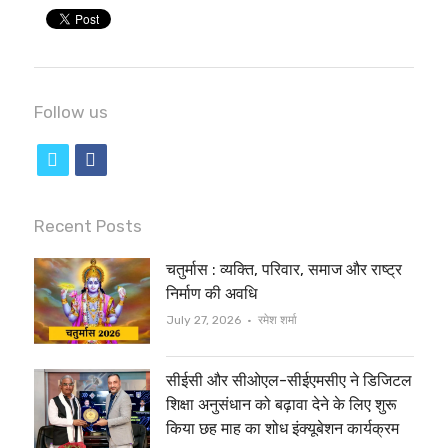
Follow us
t
f
w
a
i
c
Recent Posts
t
e
चतुर्मास : व्यक्ति, परिवार, समाज और राष्ट्र
t
b
निर्माण की अवधि
e
o
Author
July 27, 2026
रमेश शर्मा
r
o
सीईसी और सीओएल-सीईएमसीए ने डिजिटल
k
शिक्षा अनुसंधान को बढ़ावा देने के लिए शुरू
किया छह माह का शोध इंक्यूबेशन कार्यक्रम