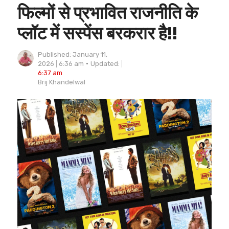
फिल्मों से प्रभावित राजनीति के
प्लॉट में सस्पेंस बरकरार है!!
Published:
January 11,
2026
6:36 am
Updated:
6:37 am
Author
Brij Khandelwal