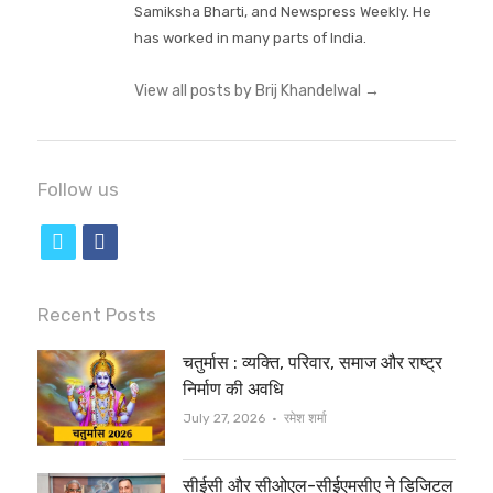
Samiksha Bharti, and Newspress Weekly. He
has worked in many parts of India.
View all posts by Brij Khandelwal
→
Follow us
t
f
w
a
i
c
Recent Posts
t
e
चतुर्मास : व्यक्ति, परिवार, समाज और राष्ट्र
t
b
निर्माण की अवधि
e
o
Author
July 27, 2026
रमेश शर्मा
r
o
सीईसी और सीओएल-सीईएमसीए ने डिजिटल
k