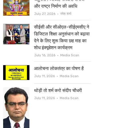
t
b
और राष्ट्र निर्माण की अवधि
e
o
Author
July 27, 2026
रमेश शर्मा
r
o
सीईसी और सीओएल-सीईएमसीए ने
k
डिजिटल शिक्षा अनुसंधान को बढ़ावा
देने के लिए शुरू किया छह माह का
शोध इंक्यूबेशन कार्यक्रम
Author
July 16, 2026
Media Scan
आलोचना लोकतंत्र का पोषण है
Author
July 11, 2026
Media Scan
थोड़ी तो शर्म करो संदीप चौधरी
Author
July 11, 2026
Media Scan