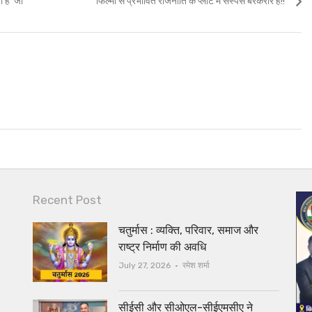
है ‘जी’
फिल्मों से प्रभावित राजनीति के प्लॉट में सस्पेंस बरकरार है!!
post:
Recent Post
चतुर्मास : व्यक्ति, परिवार, समाज और
राष्ट्र निर्माण की अवधि
Author
July 27, 2026
रमेश शर्मा
सीईसी और सीओएल-सीईएमसीए ने