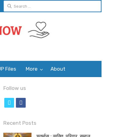
Search
for:
P Files
More
About
Follow us
t
f
w
a
i
c
Recent Posts
t
e
चतुर्मास : व्यक्ति, परिवार, समाज